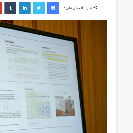
فيسبوك
تويتر
لينكدإن
‏Tumblr
شارك المقال على :