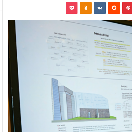
بينتيريست
‏Reddit
‏VKontakte
Odnoklassniki
بوكيت