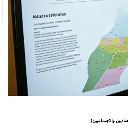
صاديين والاجتماعيين)،