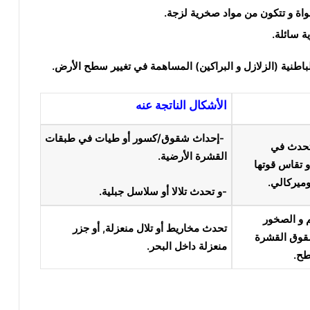
واة و تتكون من مواد صخرية لزجة.
 سائلة.
باطنية
(الزلازل و البراكين) المساهمة في تغيير سطح الأرض
.
الأشكال الناتجة عنه
-إحداث شقوق/كسور أو طيات في طبقات
تحدث في
القشرة الأرضية.
و تقاس قوتها
ميركالي
.
-و تحدث تلالا أو سلاسل جبلية.
 و الصخور
تحدث مخاريط أو تلال منعزلة, أو جزر
قوق القشرة
منعزلة داخل البحر.
طح.