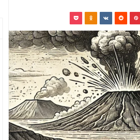
بينتيريست
‏Reddit
‏VKontakte
Odnoklassniki
بوكيت