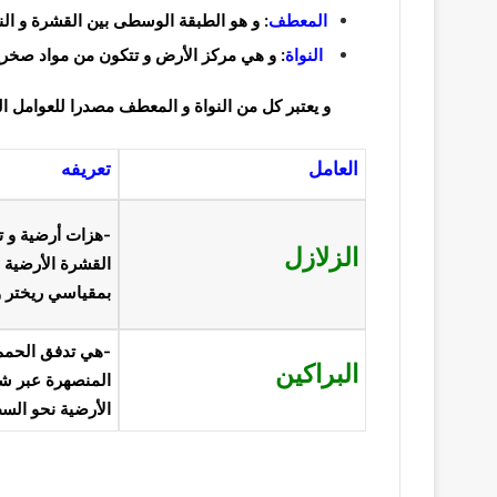
المعطف
:
و هو الطبقة الوسطى بين القشرة و الن
النواة
:
و هي مركز الأرض و تتكون من مواد صخرية
و يعتبر كل من النواة و المعطف مصدرا للعوامل ال
العامل
تعريفه
-هزات أرضية و 
الزلازل
القشرة الأرضية 
بمقياسي ريختر
و
-هي تدفق الحمم
البراكين
المنصهرة عبر ش
الأرضية نحو الس