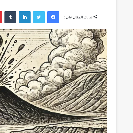
فيسبوك
تويتر
لينكدإن
‏Tumblr
شارك المقال على :