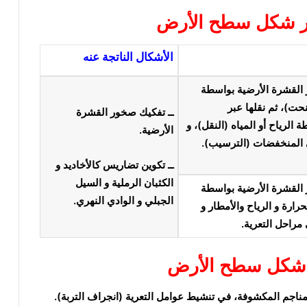
ير شكل سطح الأرض
الأشكال الناتجة عنه
القشرة الأرضية بواسطة
نحت)، ثم نقلها عبر
ــ تفكيك صخور القشرة
الرياح أو المياه (النقل)، و
الأرضية.
ي المنخفضات (الترسيب).
ــ تكوين تضاريس كالأخاديد و
الكثبان الرملية و السيل
القشرة الأرضية بواسطة
الجبلي و الوادي النهري.
رارة و الرياح والأمطار و
مراحل التعرية.
ير شكل سطح الأرض
مناجم المكشوفة، في تنشيط عوامل التعرية (انجراف التربة).