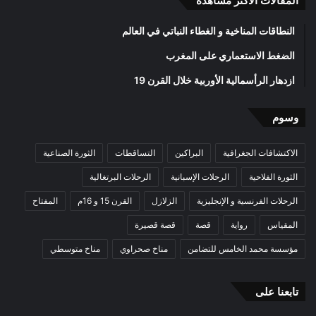
المقالات الأكثر مشاهدة
النطاقات المناخية و الغطاء النباتي في العالم
الضغط الاستعماري على المغرب
ازدهار الرأسمالية الأوربية خلال القرن 19
وسوم
الاكتشافات الجغرافية
البراكين
التساقطات
الثورة الصناعية
الثورة الفلاحية
الرحلات الإسبانية
الرحلات البرتغالية
الرحلات الفرنسية و الإنجليزية
الزلازل
القرن 15 و 16م
المفتاح
المقياس
رواية
قصة
قصة قصيرة
مؤسسة محمد الخامس للتضامن
مناخ صحراوي
مناخ متوسطي
تابعنا على