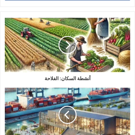
ب
ر
ي
د
ك
ا
ل
إ
ل
ك
ت
ر
و
أنشطة السكان: الفلاحة
ن
ي