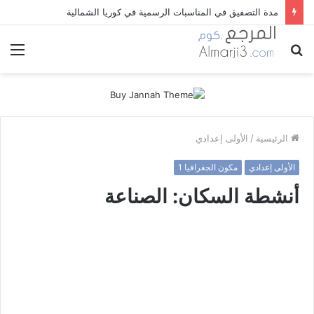
العصور التاريخية و أهم التحولات التي اعتمدت في تقسيمها
بحث
الق
عن
الرئيسية
/
الأولى إعدادي
الأولى إعدادي
مكون الجغرافيا 1
أنشطة السكان: الصناعة